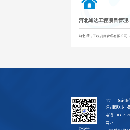
河北通达工程项目管理
限公司
河北通达工程项目管理有限公司
保定通达招标有限公司）成立于 20
年，公司现为中国招标投标协会
单位、河北省招投标协会副会长
位、河北省公共资源行业协会副
单位、保定市招投标协会副会长
位、雄安新区招投标协会理事单
中国联合国采购促进会公共资源
工作委员会委员、《中国招标》
社常务理事单位、中国国际贸易
委员会商业行业委员会营商环境
点。业务范围涉及房建、市政、
通、水利、电力、农林、医疗、
等各个领域，项目类型广泛，服
式灵活，综合业绩稳居行业前列
地址：保定市
深圳园联东U
电话：0312-59
网址：
公众号
www.yiweijitua